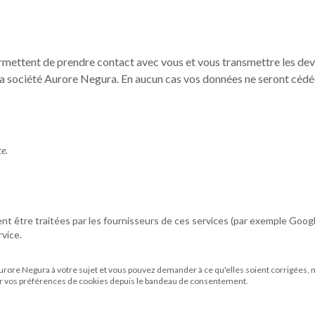
rmettent de prendre contact avec vous et vous transmettre les devis
la société
Aurore Negura
. En aucun cas vos données ne seront cédé
e.
nt être traitées par les fournisseurs de ces services (par exemple Goog
vice.
urore Negura
à votre sujet et vous pouvez demander à ce qu'elles soient corrigées, mi
er vos préférences de cookies depuis le bandeau de consentement.