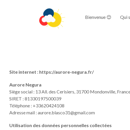
Bienvenue 😊
Qui s
Site internet :
https://aurore-negura.fr/
Aurore Negura
Siège social :
13 All. des Cerisiers, 31700 Mondonville, Franc
SIRET :
81330197500039
Téléphone :
+33620424108
Adresse mail :
aurore.blasco31@gmail.com
Utilisation des données personnelles collectées