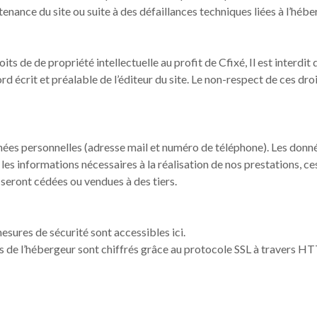
enance du site ou suite à des défaillances techniques liées à l’hébe
ts de de propriété intellectuelle au profit de Cfixé, Il est interdit d
rd écrit et préalable de l’éditeur du site. Le non-respect de ces dro
nnées personnelles (adresse mail et numéro de téléphone). Les donné
es informations nécessaires à la réalisation de nos prestations, ce
 seront cédées ou vendues à des tiers.
:
esures de sécurité sont accessibles
ici
.
urs de l’hébergeur sont chiffrés grâce au protocole SSL à travers H