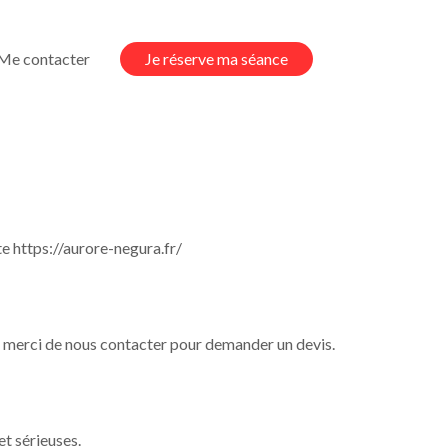
Me contacter
Je réserve ma séance
te
https://aurore-negura.fr/
ions merci de nous contacter pour demander un devis.
et sérieuses.